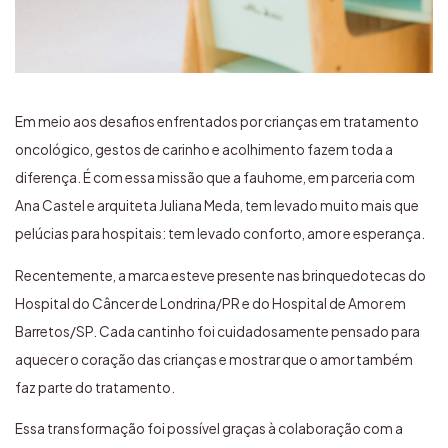
Em meio aos desafios enfrentados por crianças em tratamento
oncológico, gestos de carinho e acolhimento fazem toda a
diferença. É com essa missão que a fauhome, em parceria com
Ana Castel e arquiteta Juliana Meda, tem levado muito mais que
pelúcias para hospitais: tem levado conforto, amor e esperança.
Recentemente, a marca esteve presente nas brinquedotecas do
Hospital do Câncer de Londrina/PR e do Hospital de Amor em
Barretos/SP. Cada cantinho foi cuidadosamente pensado para
aquecer o coração das crianças e mostrar que o amor também
faz parte do tratamento.
Essa transformação foi possível graças à colaboração com a