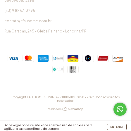
5543988673295
(43) 9 8867-3295
contato@fauhome.com.br
Rua Caracas, 245 - Gleba Palhano - Londrina/PR
Copyright FAU HOME & LIVING - 16888611000158 - 2026. Todos os direitos
reservados.
Ao navegar por este site
você aceita o uso de cookies
para
ENTENDI
agilizar a sua experiência de compra.