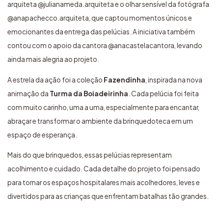
arquiteta @julianameda.arquiteta e o olhar sensível da fotógrafa
@anapachecco.arquiteta, que captou momentos únicos e
emocionantes da entrega das pelúcias. A iniciativa também
contou com o apoio da cantora @anacastelacantora, levando
ainda mais alegria ao projeto.
A estrela da ação foi a coleção
Fazendinha
, inspirada na nova
animação da
Turma da Boiadeirinha
. Cada pelúcia foi feita
com muito carinho, uma a uma, especialmente para encantar,
abraçar e transformar o ambiente da brinquedoteca em um
espaço de esperança.
Mais do que brinquedos, essas pelúcias representam
acolhimento e cuidado. Cada detalhe do projeto foi pensado
para tornar os espaços hospitalares mais acolhedores, leves e
divertidos para as crianças que enfrentam batalhas tão grandes.