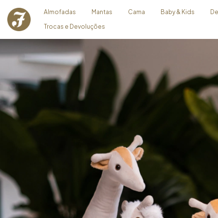
Almofadas
Mantas
Cama
Baby & Kids
De
Trocas e Devoluções