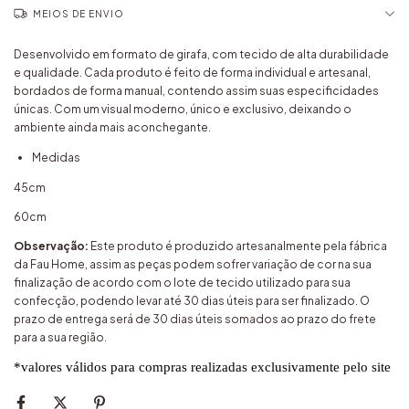
MEIOS DE ENVIO
Desenvolvido em formato de girafa, com tecido de alta durabilidade
e qualidade. Cada produto é feito de forma individual e artesanal,
bordados de forma manual, contendo assim suas especificidades
únicas. Com um visual moderno, único e exclusivo, deixando o
ambiente ainda mais aconchegante.
Medidas
45cm
60cm
Observação:
Este produto é produzido artesanalmente pela fábrica
da Fau Home, assim as peças podem sofrer variação de cor na sua
finalização de acordo com o lote de tecido utilizado para sua
confecção, podendo levar até 30 dias úteis para ser finalizado. O
prazo de entrega será de 30 dias úteis somados ao prazo do frete
para a sua região.
*valores válidos para compras realizadas exclusivamente pelo site