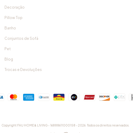
Decoração
Pillow Top
Banho
Conjuntos de Sofá
Pet
Blog
Trocas e Devoluções
Copyright FAU HOME & LIVING - 16888611000158 - 2026. Todos os direitos reservados.