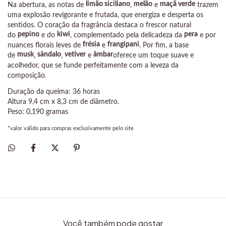
limão siciliano
melão
maçã verde
Na abertura, as notas de
,
e
trazem
uma explosão revigorante e frutada, que energiza e desperta os
sentidos. O coração da fragrância destaca o frescor natural
pepino
kiwi
pera
do
e do
, complementado pela delicadeza da
e por
frésia
frangipani
nuances florais leves de
e
. Por fim, a base
musk
sândalo
vetiver
âmbar
de
,
,
e
oferece um toque suave e
acolhedor, que se funde perfeitamente com a leveza da
composição.
Duração da queima: 36 horas
Altura 9,4 cm x 8,3 cm de diâmetro.
Peso: 0,190 gramas
*valor válido para compras exclusivamente pelo site
Você também pode gostar