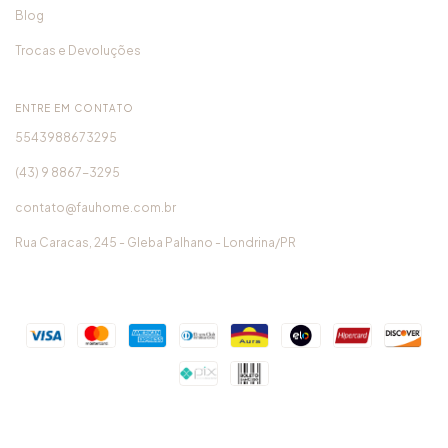
Blog
Trocas e Devoluções
ENTRE EM CONTATO
5543988673295
(43) 9 8867-3295
contato@fauhome.com.br
Rua Caracas, 245 - Gleba Palhano - Londrina/PR