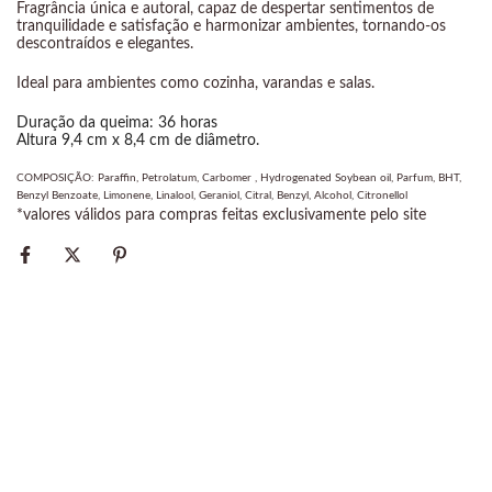
Fragrância única e autoral, capaz de despertar sentimentos de
tranquilidade e satisfação e harmonizar ambientes, tornando-os
descontraídos e elegantes.
Ideal para ambientes como cozinha, varandas e salas.
Duração da queima: 36 horas
Altura 9,4 cm x 8,4 cm de diâmetro.
COMPOSIÇÃO: Paraffin, Petrolatum, Carbomer , Hydrogenated Soybean oil, Parfum, BHT,
Benzyl Benzoate, Limonene, Linalool, Geraniol, Citral, Benzyl, Alcohol, Citronellol
*valores válidos para compras feitas exclusivamente pelo site