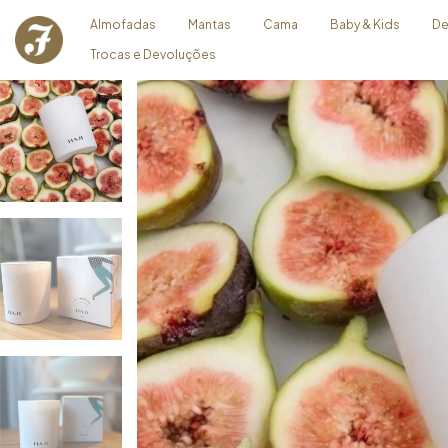
Almofadas
Mantas
Cama
Baby & Kids
De
Trocas e Devoluções