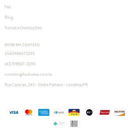
Pet
Blog
Trocas e Devoluções
ENTRE EM CONTATO
5543988673295
(43) 9 8867-3295
contato@fauhome.com.br
Rua Caracas, 245 - Gleba Palhano - Londrina/PR