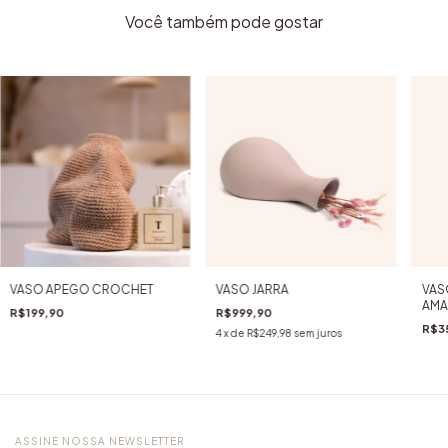
Você também pode gostar
VASO APEGO CROCHET
VASO JARRA
VAS
AMA
R$199,90
R$999,90
R$3
4
x de
R$249,98
sem juros
ASSINE NOSSA NEWSLETTER