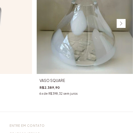
VASO SQUARE
R$2.389,90
6
x de
R$398,32
sem juros
ENTRE EM CONTATO