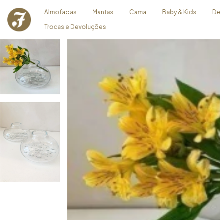
Almofadas
Mantas
Cama
Baby & Kids
De
Trocas e Devoluções