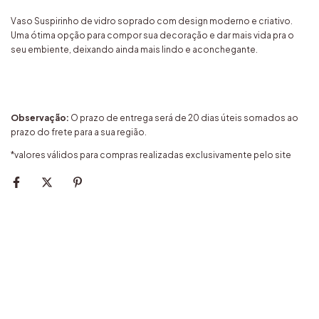
Vaso Suspirinho de vidro soprado com design moderno e criativo.
Uma ótima opção para compor sua decoração e dar mais vida pra o
seu embiente, deixando ainda mais lindo e aconchegante.
Observação:
O prazo de entrega será de 20 dias úteis somados ao
prazo do frete para a sua região.
*valores válidos para compras realizadas exclusivamente pelo site